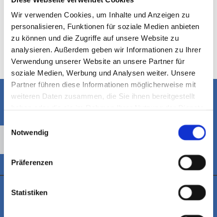
Dienstag
07:00 - 16:00
Mittwoch
07:00 - 16:00
Wir verwenden Cookies, um Inhalte und Anzeigen zu
personalisieren, Funktionen für soziale Medien anbieten
Donnerstag
07:00 - 16:00
zu können und die Zugriffe auf unsere Website zu
Freitag
07:00 - 13:00
analysieren. Außerdem geben wir Informationen zu Ihrer
Verwendung unserer Website an unsere Partner für
soziale Medien, Werbung und Analysen weiter. Unsere
Partner führen diese Informationen möglicherweise mit
weiteren Daten zusammen, die Sie ihnen bereitgestellt
haben oder die sie im Rahmen Ihrer Nutzung der Dienste
Bitte akzeptieren Sie Marketing-Cookies, um diese
gesammelt haben.
Einwilligungsauswahl
Karte anzuzeigen.
Notwendig
Accept cookies
Präferenzen
Statistiken
SCHREIBEN SIE UNS