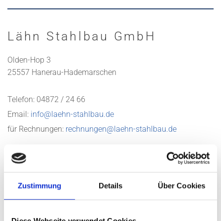
Lähn Stahlbau GmbH
Olden-Hop 3
25557 Hanerau-Hademarschen
Telefon:
04872 / 24 66
Email:
info@laehn-stahlbau.de
für Rechnungen:
rechnungen@laehn-stahlbau.de
Geschäftszeiten
Zustimmung
Details
Über Cookies
Montag
07:00 - 16:00
Diese Webseite verwendet Cookies